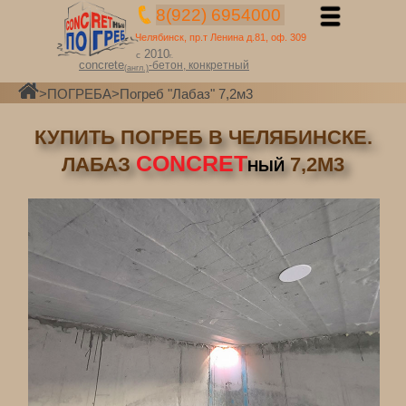
8(922) 6954000
Челябинск, пр.т Ленина д.81, оф. 309
2010
с
г.
concrete
-бетон,
конкретный
(
англ
.)
>
ПОГРЕБА
>Погреб "Лабаз" 7,2м3
КУПИТЬ ПОГРЕБ В ЧЕЛЯБИНСКЕ.
CONCRET
ЛАБАЗ
7,2М3
НЫЙ