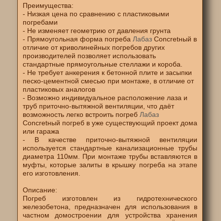
Преимущества:
- Низкая цена по сравнению с пластиковыми
погребами
- Не изменяет геометрию от давления грунта
- Прямоугольная форма погре
ба
Лабаз
Concretный в
отличие от криволинейных погребов других
производителей позволяет использовать
стандартные прямоугольные стеллажи и короба.
- Не требует анкерения к бетонной плите и засыпки
песко-цементной смесью при монтаже, в отличие от
пластиковых аналогов
- Возможно индивидуальное расположение лаза и
труб приточно-вытяжной вентиляции, что даёт
возможность легко встроить погреб
Лабаз
Concretный погреб в уже существующий проект дома
или гаража
- В качестве приточно-вытяжной вентиляции
используется стандартные канализационные трубы
диаметра 110мм. При монтаже трубы вставляются в
муфты, которые залиты в крышку погреба на этапе
его изготовления.
Описание:
Погреб изготовлен из гидротехнического
железобетона, предназначен для использования в
частном домостроении для устройства хранения