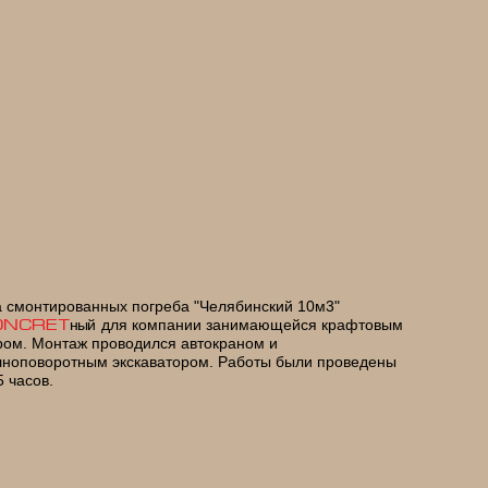
а смонтированных погреба "Челябинский 10м3"
ный
для компании занимающейся крафтовым
ONCRET
ром. Монтаж проводился автокраном и
лноповоротным экскаватором. Работы были проведены
5 часов.