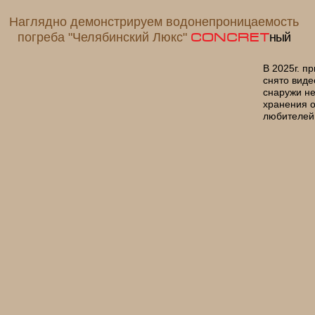
Наглядно демонстрируем водонепроницаемость
погреба "Челябинский Люкс"
CONCRET
ный
В 2025г. п
снято виде
снаружи не
хранения о
любителей 