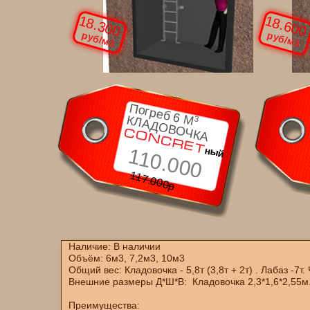
18.300
18.600
руб/м3
руб/м3
Погреб 6
M
КЛАДОВОЧКА
3
CONCRET
ный
110.000
117.000р
Наличие: В наличии
Объём: 6м3, 7,2м3, 10м3
Общий вес: Кладовочка - 5,8т (3,8т + 2т) . Лабаз -7т.
Внешние размеры Д*Ш*В: Кладовочка 2,3*1,6*2,55м., 
Преимущества: