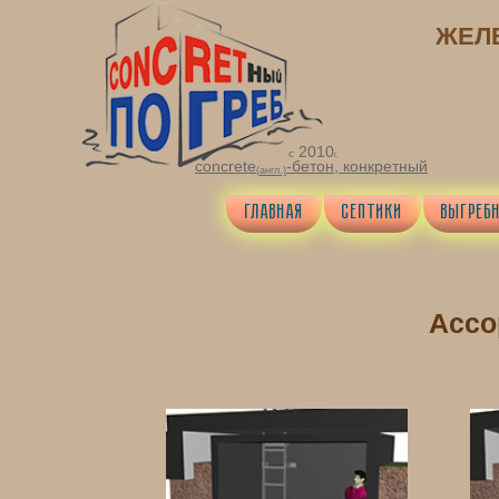
ЖЕЛ
2010
с
г.
concrete
-бетон,
конкретный
(
англ
.)
ГЛАВНАЯ
СЕПТИКИ
ВЫГРЕБ
Ассо