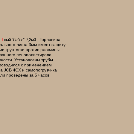
ный
"Лабаз" 7,2м3
. Горловина
ET
тального листа 3мм имеет защиту
ми грунтовки против ржавчины.
ванного пенополистирола,
жности. Установлены трубы
роводился с применением
па JCB 4CX и самопогрузчика
ли проведены за 5 часов.