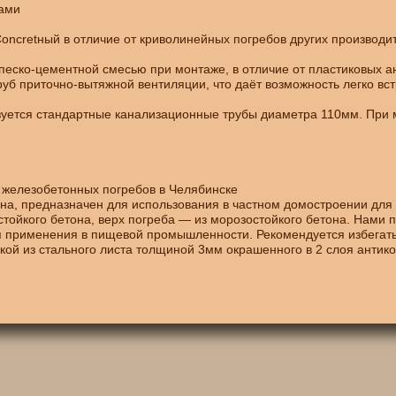
бами
ncretный в отличие от криволинейных погребов других производи
 песко-цементной смесью при монтаже, в отличие от пластиковых а
уб приточно-вытяжной вентиляции, что даёт возможность легко вс
ьзуется стандартные канализационные трубы диаметра 110мм. При 
 железобетонных погребов в Челябинске
она, предназначен для использования в частном домостроении для 
стойкого бетона, верх погреба — из морозостойкого бетона. Нами
ля применения в пищевой промышленности. Рекомендуется избегат
кой из стального листа толщиной 3мм окрашенного в 2 слоя антико