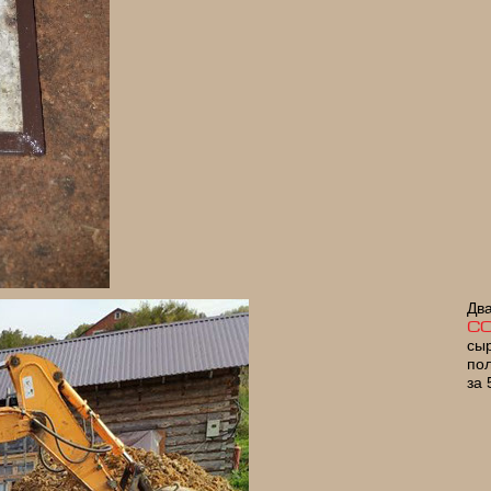
Дв
C
сы
по
за 