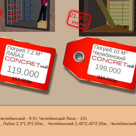
21.400
руб/м3
Погреб 10
Погреб 7.2
Челябинский
M
ЛАБАЗ
3
M
3
CONCRET
CONCRET
199.000
ный
ный
119.000
216.000р
157.000р
 Челябинский - 8,5т, Челябинский Люкс - 10т.
Лабаз 2,3*1,9*2,55м., Челябинский 2,45*2,45*2,55м., Челябинский 