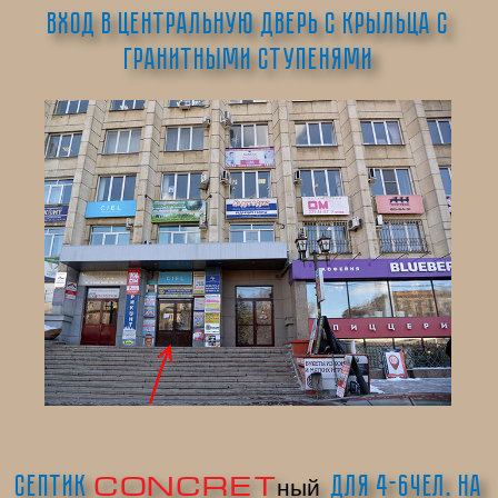
Вход в центральную дверь с крыльца с
гранитными ступенями
CONCRET
С
ептик
для 4-6чел. на
ный