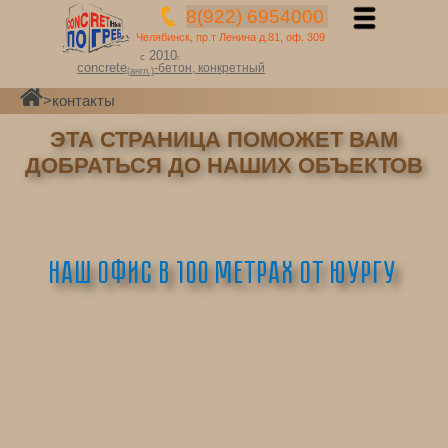
8(922) 6954000
Челябинск, пр.т Ленина д.81, оф. 309
2010
с
г.
concrete
-бетон,
конкретный
(
англ
.)
>
контакты
ЭТА СТРАНИЦА ПОМОЖЕТ ВАМ
ДОБРАТЬСЯ ДО НАШИХ ОБЪЕКТОВ
Наш офис в 100 метрах от ЮУрГУ