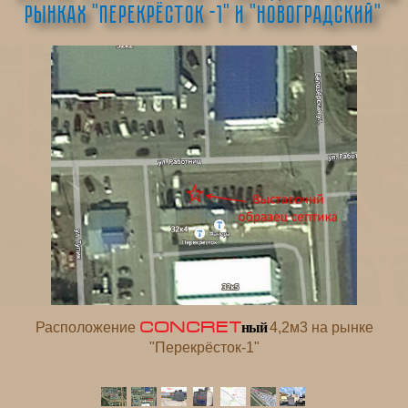
рынках
"Перекрёсток -1" и "Новоградский"
ный
CONCRET
Расположение
4,2м3 на рынке
"Перекрёсток-1"