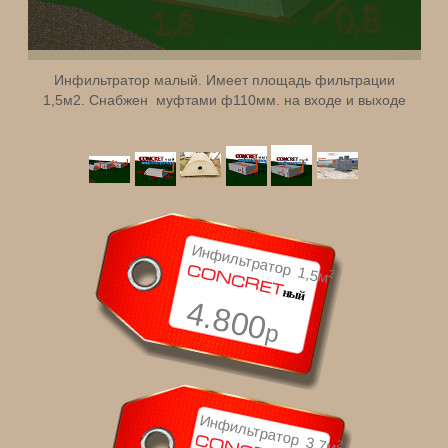
Инфильтратор малый. Имеет площадь фильтрации
1,5м2. Снабжен муфтами ф110мм. на входе и выходе
Инфильтратор 1,5м
CONCRET
2
ный
4.800
р
Инфильтратор 3,7м
2