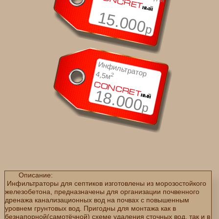
CONCRET
ный
15.000
р
И
нф
ильтратор 4,5м
2
CONCRET
18.000
ный
р
Описание:
Инфильтраторы для септиков изготовлены из морозостойкого
железобетона, предназначены для организации почвенного
дренажа канализационных вод на почвах с повышенным
уровнем грунтовых вод. Пригодны для монтажа как в
безнапорной(самотёчной) схеме удаления сточных вод, так и в