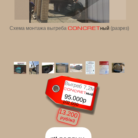
Схема монтажа выгреба
CONCRET
ный
(разрез)
Выгреб 7
,2
M
3
CONCRET
ный
95.000р
102.000
13.200
руб/м3