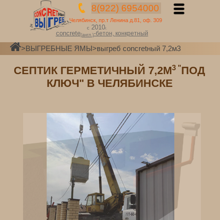
8(922) 6954000
Челябинск, пр.т Ленина д.81, оф. 309
2010
с
г.
concrete
-бетон,
конкретный
(
англ
.)
>
ВЫГРЕБНЫЕ ЯМЫ
>выгреб сoncretный 7,2м3
3 "
СЕПТИК ГЕРМЕТИЧНЫЙ 7,2М
ПОД
КЛЮЧ" В ЧЕЛЯБИНСКЕ