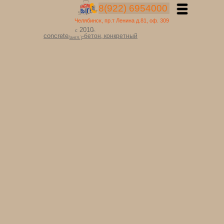
8(922) 6954000
Челябинск, пр.т Ленина д.81, оф. 309
2010
с
г.
concrete
-бетон,
конкретный
(
англ
.)