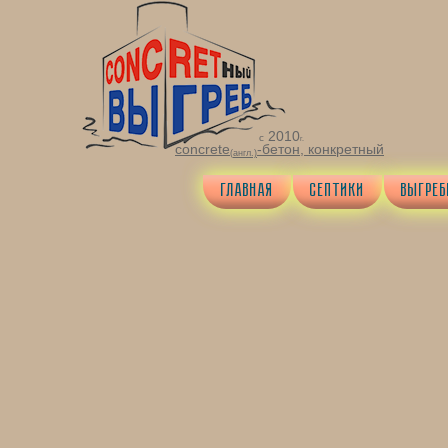
2010
с
г.
concrete
-бетон,
конкретный
(
англ
.)
ГЛАВНАЯ
СЕПТИКИ
ВЫГРЕ